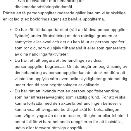
– Om du invänder mot behandling för
direktmarknadsföringsändamål.
Rätten att få personuppgifter raderade gäller inte om vi är skyldiga
enligt lag (t ex bokföringslagen) att behålla uppgifterna.
Du har rätt till dataportabilitet (rätt att få dina personuppgifter
flyttade) under förutsättning att den rättsliga grunden är
samtycke eller avtal och det du kan få ut är personuppgifter
som rör dig, som du själv tillhandahållit eller som genererats
av dina handlingar/aktiviteter.
Du har rätt att begära att behandlingen av dina
personuppgifter begränsas. Om du begär en begränsning av
din behandling av personuppgifter kan det dock medföra att
vi inte kan uppfylla våra eventuella skyldigheter gentemot dig
under den tid som begränsningen är gällande.
Du har rätt att invända mot en personuppgiftsbehandling
som har intresseavvägning som rättslig grund. För att vi ska
kunna fortsätta med den aktuella behandlingen behöver vi
kunna visa ett tvingande berättigat skäl för behandlingen
som väger tyngre än dina intressen, rättigheter eller friheter. I
annat fall får vi bara behandla uppgifterna för att fastställa,
utöva eller försvara rättsliga anspråk.