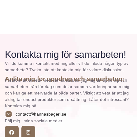
Kontakta mig för samarbeten!
Vill du komma i kontakt med mig eller vill du inleda någon typ av
samarbete? Tveka inte att kontakta mig för vidare diskussion.
Anlita mig för uppdrag och samarbeten:
Förutom att arbeta med denna sida tar jag mig an uppdrag och
samarbeten från företag som delar samma värderingar som mig
och kan ge ett mervärde åt båda parter. Viktigt att veta är att jag
aldrig tar endast produkter som ersättning. Låter det intressant?
Kontakta mig på
contact@hannasbageri.se.
Följ mig i mina sociala medier