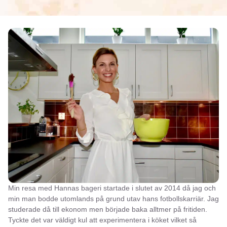
Min resa med Hannas bageri startade i slutet av 2014 då jag och
min man bodde utomlands på grund utav hans fotbollskarriär. Jag
studerade då till ekonom men började baka alltmer på fritiden.
Tyckte det var väldigt kul att experimentera i köket vilket så